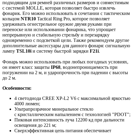
подходящим для ремней различных размеров и совместимым
с системой MOLLE, которая позволяет быстро извлечь
фонарик. Его можно использовать в сочетании с тактическим
кольцом
NTR10
Tactical Ring Pro, которое позволяет
удерживать огнестрельное оружие двумя руками при
переноске или использовании фонарика, что упрощает
непрерывную и стабильную стрельбу и перезарядку
одновременно с подсветкой цели. Также рекомендуем другие
дополнительные аксессуары для данного фонаря: сигнальную
лампу
TSL10i
и систему быстрой зарядки
F21i
.
Фонарь можно использовать при любых погодных условиях,
он имеет класс защиты
IP68
, водонепроницаемость при
погружении на 2 м, и ударопрочность при падении с высоты
до 2 м.
Особенности:
4 светодиода CREE XP-L2 V6 с максимальной яркостью
4000 люмен;
Ультрапрозрачное минеральное стекло
с кристаллическим напылением с технологией "PDOT";
Пиковая интенсивность луча 12200 кд при дальности
освещения до 221 м;
Сверхэффективная цепь питания обеспечивает