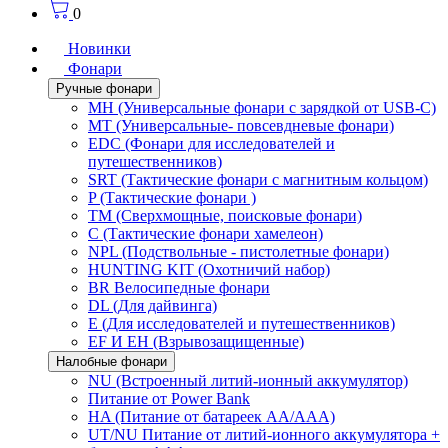
0
Новинки
Фонари
Ручные фонари
MH (Универсальные фонари с зарядкой от USB-C)
MT (Универсальные- повсевдневые фонари)
EDC (Фонари для исследователей и
путешественников)
SRT (Тактические фонари с магнитным кольцом)
P (Тактические фонари )
TM (Сверхмощные, поисковые фонари)
C (Тактические фонари хамелеон)
NPL (Подствольные - пистолетные фонари)
HUNTING KIT (Охотничий набор)
BR Велосипедные фонари
DL (Для дайвинга)
E (Для исследователей и путешественников)
EF И EH (Взрывозащищенные)
Налобные фонари
NU (Встроенный литий-ионный аккумулятор)
Питание от Power Bank
HA (Питание от батареек AA/AAA)
UT/NU Питание от литий-ионного аккумулятора +