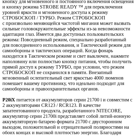
кнопку для мгновенного и постоянного включения освещения
и кнопку режима STROBE READY ™ для переключения
уровней яркости и мгновенного доступа к режиму
СТРОБОСКОП / ТУРБО. Режим СТРОБОСКОП
с произвольно меняющейся частотой мигания может вызвать
сильные головокружительные эффекты из-за невозможности
адаптации глаз. Имеется два доступных пользовательских
режима: Повседневный режим, специально разработанный
для повседневного использования, и Тактический режим для
самообороны и тактических операций. Когда фонарь
находится в Тактическом режиме и свет выключен, нажмите
наполовину или полностью кнопку питания, чтобы получить
прямой доступ к режиму ТУРБО, при условии, что режим
СТРОБОСКОП не сохранился в памяти. Внезапный
мгновенный ослепительный свет яркостью 4000 люменов
помешает вашему противнику, что идеально подходит для
самообороны и правоохранительных органов.
P20iX
питается от аккумуляторов серии 21700 i и совместим с
2 аккумуляторами CR123 / RCR123. В качестве
запатентованного продукта, разработанного NITECORE,
аккумулятор серии 21700i представляет собой литий-ионную
аккумуляторную батарею формата 21700 с двусторонним
выходом, положительной и отрицательной полярностями на
обоих концах и высокой плотностью энергии. Благодаря