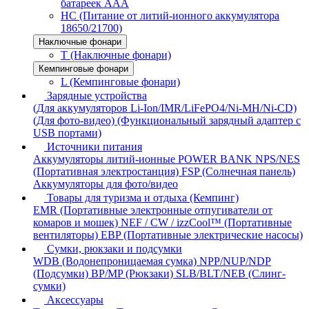
батареек AAA
HC (Питание от литий-ионного аккумулятора
18650/21700)
Наключные фонари
T (Наключные фонари)
Кемпинговые фонари
L (Кемпинговые фонари)
Зарядные устройства
(Для аккумуляторов Li-Ion/IMR/LiFePO4/Ni-MH/Ni-CD)
(Для фото-видео)
(Функциональный зарядный адаптер с
USB портами)
Источники питания
Аккумуляторы литий-ионные
POWER BANK
NPS/NES
(Портативная электростанция)
FSP (Солнечная панель)
Аккумуляторы для фото/видео
Товары для туризма и отдыха (Кемпинг)
EMR (Портативные электронные отпугиватели от
комаров и мошек)
NEF / CW / izzCool™ (Портативные
вентиляторы)
EBP (Портативные электрические насосы)
Сумки, рюкзаки и подсумки
WDB (Водонепроницаемая сумка)
NPP/NUP/NDP
(Подсумки)
BP/MP (Рюкзаки)
SLB/BLT/NEB (Слинг-
сумки)
Аксессуары