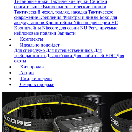
Титановые ножи
Тактические ручки
Свистки
спасательные
Выносные тактические кнопки
Тактический чехол, темляк, насадка
Тактическое
снаряжение
Крепления
Фильтры и линзы
Бокс для
аккумуляторов
Кронштейны Nitecore для серии HС
Кронштейны Nitecore для серии NU
Регулируемые
нейлоновые повязки
Запчасти
Комплекты
Идеально подойдет
Для спецслужб
Для путешественников
Для
трейлраннинга
Для рыбалки
Для любителей EDC
Для
охоты
Хит продаж
Акции
Скидки недели
Скоро в продаже