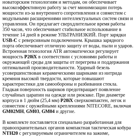
новаторским технологиям и методам, он обеспечивает
высокоэффективную работу за счет минимизации потерь
мощности из-за внутреннего сопротивления и совместим с
модульными расширениями интеллектуальных систем связи и
управления. Он предлагает сверхдлительное время работы
350 часов, что обеспечивает стабильное использование в
течение 14 дней в режиме УЛЬТРАНИЗКИЙ. Порт зарядки
USB-C
с реверсивным подключением. Крышка зарядного
порта обеспечивает отличную защиту от воды, пыли и ударов.
Встроенная технология ATR автоматически регулирует
мощность
P20iX
в соответствии с условиями работы и
окружающей среды для защиты от перегрева и поддержания
оптимальной производительности. Ударный безель
усовершенствован керамическими шариками из нитрида
кремния высокой твердости, которые повышают
характеристики для самообороны и разбивания стекла.
Гладкая поверхность шариков предотвращает появление
случайных царапин на одежде или рюкзаке. При диаметре
корпуса в 1 дюйм (25,4 мм)
P20iX
сверхкомпактен, легок и
совместим с оружейными креплениями NITECORE, включая
GM02MH
,
GM03
,
GM04
и другие.
В комплекте поставляется специально разработанная для
правоохранительных органов компактная тактическая кобура
NTH20
с регулируемым ограничителем на зажиме,