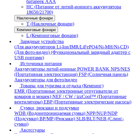
батареек AAA
HC (Питание от литий-ионного аккумулятора
18650/21700)
Наключные фонари
T (Наключные фонари)
Кемпинговые фонари
L (Кемпинговые фонари)
Зарядные устройства
(Для аккумуляторов Li-Ion/IMR/LiFePO4/Ni-MH/Ni-CD)
(Для фото-видео)
(Функциональный зарядный адаптер с
USB портами)
Источники питания
Аккумуляторы литий-ионные
POWER BANK
NPS/NES
(Портативная электростанция)
FSP (Солнечная панель)
Аккумуляторы для фото/видео
Товары для туризма и отдыха (Кемпинг)
EMR (Портативные электронные отпугиватели от
комаров и мошек)
NEF / CW / izzCool™ (Портативные
вентиляторы)
EBP (Портативные электрические насосы)
Сумки, рюкзаки и подсумки
WDB (Водонепроницаемая сумка)
NPP/NUP/NDP
(Подсумки)
BP/MP (Рюкзаки)
SLB/BLT/NEB (Слинг-
сумки)
Аксессуары