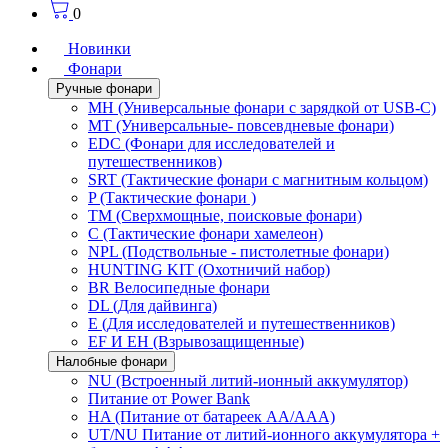
0
Новинки
Фонари
Ручные фонари
MH (Универсальные фонари с зарядкой от USB-C)
MT (Универсальные- повсевдневые фонари)
EDC (Фонари для исследователей и
путешественников)
SRT (Тактические фонари с магнитным кольцом)
P (Тактические фонари )
TM (Сверхмощные, поисковые фонари)
C (Тактические фонари хамелеон)
NPL (Подствольные - пистолетные фонари)
HUNTING KIT (Охотничий набор)
BR Велосипедные фонари
DL (Для дайвинга)
E (Для исследователей и путешественников)
EF И EH (Взрывозащищенные)
Налобные фонари
NU (Встроенный литий-ионный аккумулятор)
Питание от Power Bank
HA (Питание от батареек AA/AAA)
UT/NU Питание от литий-ионного аккумулятора +