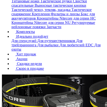
Титановые ножи
Тактические ручки
Свистки
спасательные
Выносные тактические кнопки
Тактический чехол, темляк, насадка
Тактическое
снаряжение
Крепления
Фильтры и линзы
Бокс для
аккумуляторов
Кронштейны Nitecore для серии HС
Кронштейны Nitecore для серии NU
Регулируемые
нейлоновые повязки
Запчасти
Комплекты
Идеально подойдет
Для спецслужб
Для путешественников
Для
трейлраннинга
Для рыбалки
Для любителей EDC
Для
охоты
Хит продаж
Акции
Скидки недели
Скоро в продаже