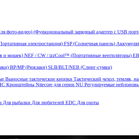
Для фото-видео)
(Функциональный зарядный адаптер с USB порт
Портативная электростанция)
FSP (Солнечная панель)
Аккумулят
в и мошек)
NEF / CW / izzCool™ (Портативные вентиляторы)
EB
мки)
BP/MP (Рюкзаки)
SLB/BLT/NEB (Слинг-сумки)
ные
Выносные тактические кнопки
Тактический чехол, темляк, н
 HС
Кронштейны Nitecore для серии NU
Регулируемые нейлонов
га
Для рыбалки
Для любителей EDC
Для охоты