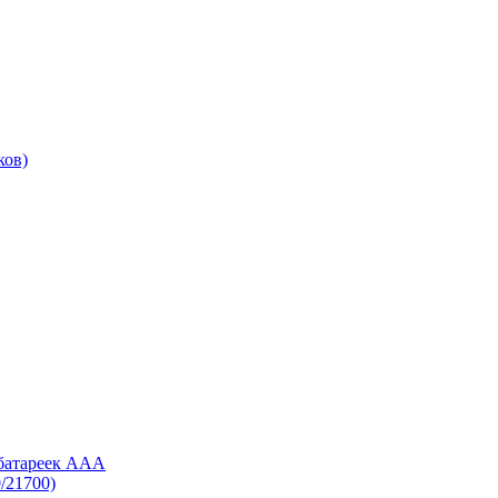
ков)
 батареек AAA
/21700)