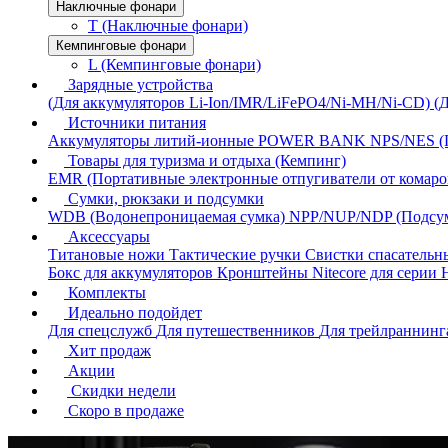
Наключные фонари
T (Наключные фонари)
Кемпинговые фонари
L (Кемпинговые фонари)
Зарядные устройства
(Для аккумуляторов Li-Ion/IMR/LiFePO4/Ni-MH/Ni-CD)
(
Источники питания
Аккумуляторы литий-ионные
POWER BANK
NPS/NES (
Товары для туризма и отдыха (Кемпинг)
EMR (Портативные электронные отпугиватели от комаро
Сумки, рюкзаки и подсумки
WDB (Водонепроницаемая сумка)
NPP/NUP/NDP (Подсу
Аксессуары
Титановые ножи
Тактические ручки
Свистки спасатель
Бокс для аккумуляторов
Кронштейны Nitecore для серии
Комплекты
Идеально подойдет
Для спецслужб
Для путешественников
Для трейлраннин
Хит продаж
Акции
Скидки недели
Скоро в продаже