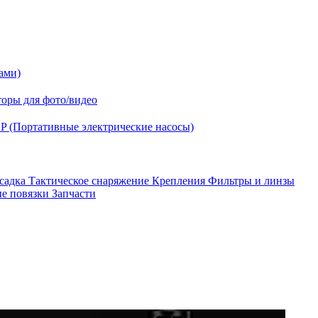
ами)
оры для фото/видео
P (Портативные электрические насосы)
асадка
Тактическое снаряжение
Крепления
Фильтры и линзы
ые повязки
Запчасти