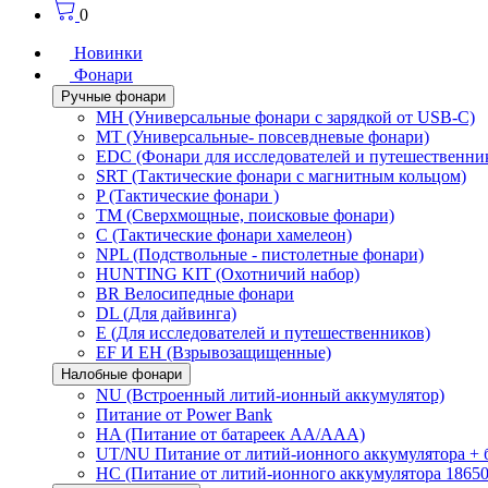
0
Новинки
Фонари
Ручные фонари
MH (Универсальные фонари с зарядкой от USB-C)
MT (Универсальные- повсевдневые фонари)
EDC (Фонари для исследователей и путешественни
SRT (Тактические фонари с магнитным кольцом)
P (Тактические фонари )
TM (Сверхмощные, поисковые фонари)
C (Тактические фонари хамелеон)
NPL (Подствольные - пистолетные фонари)
HUNTING KIT (Охотничий набор)
BR Велосипедные фонари
DL (Для дайвинга)
E (Для исследователей и путешественников)
EF И EH (Взрывозащищенные)
Налобные фонари
NU (Встроенный литий-ионный аккумулятор)
Питание от Power Bank
HA (Питание от батареек AA/AAA)
UT/NU Питание от литий-ионного аккумулятора +
HC (Питание от литий-ионного аккумулятора 18650