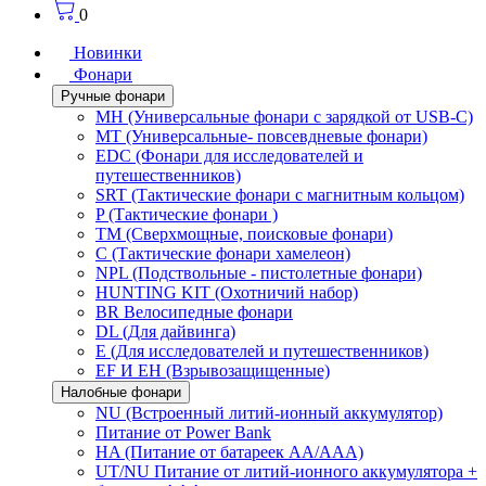
0
Новинки
Фонари
Ручные фонари
MH (Универсальные фонари с зарядкой от USB-C)
MT (Универсальные- повсевдневые фонари)
EDC (Фонари для исследователей и
путешественников)
SRT (Тактические фонари с магнитным кольцом)
P (Тактические фонари )
TM (Сверхмощные, поисковые фонари)
C (Тактические фонари хамелеон)
NPL (Подствольные - пистолетные фонари)
HUNTING KIT (Охотничий набор)
BR Велосипедные фонари
DL (Для дайвинга)
E (Для исследователей и путешественников)
EF И EH (Взрывозащищенные)
Налобные фонари
NU (Встроенный литий-ионный аккумулятор)
Питание от Power Bank
HA (Питание от батареек AA/AAA)
UT/NU Питание от литий-ионного аккумулятора +