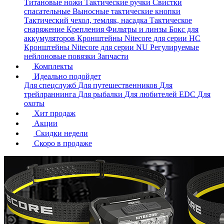
Титановые ножи
Тактические ручки
Свистки
спасательные
Выносные тактические кнопки
Тактический чехол, темляк, насадка
Тактическое
снаряжение
Крепления
Фильтры и линзы
Бокс для
аккумуляторов
Кронштейны Nitecore для серии HС
Кронштейны Nitecore для серии NU
Регулируемые
нейлоновые повязки
Запчасти
Комплекты
Идеально подойдет
Для спецслужб
Для путешественников
Для
трейлраннинга
Для рыбалки
Для любителей EDC
Для
охоты
Хит продаж
Акции
Скидки недели
Скоро в продаже