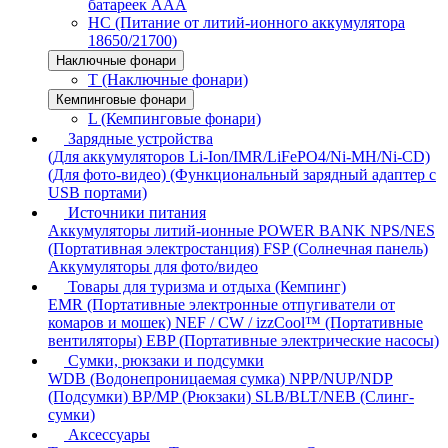
батареек AAA
HC (Питание от литий-ионного аккумулятора
18650/21700)
Наключные фонари
T (Наключные фонари)
Кемпинговые фонари
L (Кемпинговые фонари)
Зарядные устройства
(Для аккумуляторов Li-Ion/IMR/LiFePO4/Ni-MH/Ni-CD)
(Для фото-видео)
(Функциональный зарядный адаптер с
USB портами)
Источники питания
Аккумуляторы литий-ионные
POWER BANK
NPS/NES
(Портативная электростанция)
FSP (Солнечная панель)
Аккумуляторы для фото/видео
Товары для туризма и отдыха (Кемпинг)
EMR (Портативные электронные отпугиватели от
комаров и мошек)
NEF / CW / izzCool™ (Портативные
вентиляторы)
EBP (Портативные электрические насосы)
Сумки, рюкзаки и подсумки
WDB (Водонепроницаемая сумка)
NPP/NUP/NDP
(Подсумки)
BP/MP (Рюкзаки)
SLB/BLT/NEB (Слинг-
сумки)
Аксессуары