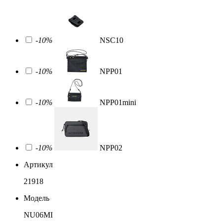
-10%
NSC10
-10%
NPP01
-10%
NPP01mini
-10%
NPP02
Артикул
21918
Модель
NU06MI