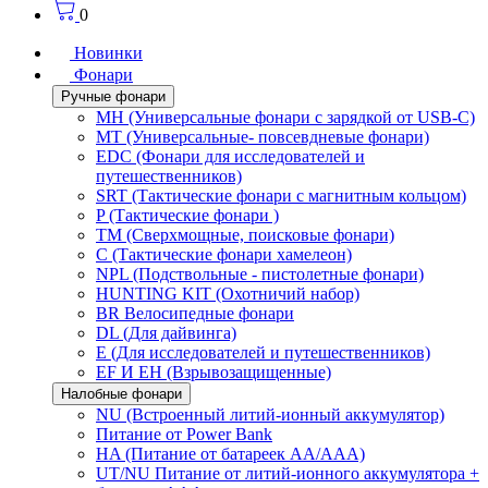
0
Новинки
Фонари
Ручные фонари
MH (Универсальные фонари с зарядкой от USB-C)
MT (Универсальные- повсевдневые фонари)
EDC (Фонари для исследователей и
путешественников)
SRT (Тактические фонари с магнитным кольцом)
P (Тактические фонари )
TM (Сверхмощные, поисковые фонари)
C (Тактические фонари хамелеон)
NPL (Подствольные - пистолетные фонари)
HUNTING KIT (Охотничий набор)
BR Велосипедные фонари
DL (Для дайвинга)
E (Для исследователей и путешественников)
EF И EH (Взрывозащищенные)
Налобные фонари
NU (Встроенный литий-ионный аккумулятор)
Питание от Power Bank
HA (Питание от батареек AA/AAA)
UT/NU Питание от литий-ионного аккумулятора +