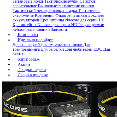
Титановые ножи
Тактические ручки
Свистки
спасательные
Выносные тактические кнопки
Тактический чехол, темляк, насадка
Тактическое
снаряжение
Крепления
Фильтры и линзы
Бокс для
аккумуляторов
Кронштейны Nitecore для серии HС
Кронштейны Nitecore для серии NU
Регулируемые
нейлоновые повязки
Запчасти
Комплекты
Идеально подойдет
Для спецслужб
Для путешественников
Для
трейлраннинга
Для рыбалки
Для любителей EDC
Для
охоты
Хит продаж
Акции
Скидки недели
Скоро в продаже