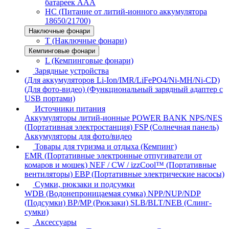
батареек AAA
HC (Питание от литий-ионного аккумулятора
18650/21700)
Наключные фонари
T (Наключные фонари)
Кемпинговые фонари
L (Кемпинговые фонари)
Зарядные устройства
(Для аккумуляторов Li-Ion/IMR/LiFePO4/Ni-MH/Ni-CD)
(Для фото-видео)
(Функциональный зарядный адаптер с
USB портами)
Источники питания
Аккумуляторы литий-ионные
POWER BANK
NPS/NES
(Портативная электростанция)
FSP (Солнечная панель)
Аккумуляторы для фото/видео
Товары для туризма и отдыха (Кемпинг)
EMR (Портативные электронные отпугиватели от
комаров и мошек)
NEF / CW / izzCool™ (Портативные
вентиляторы)
EBP (Портативные электрические насосы)
Сумки, рюкзаки и подсумки
WDB (Водонепроницаемая сумка)
NPP/NUP/NDP
(Подсумки)
BP/MP (Рюкзаки)
SLB/BLT/NEB (Слинг-
сумки)
Аксессуары