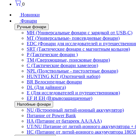
0
Новинки
Фонари
Ручные фонари
MH (Универсальные фонари с зарядкой от USB-C)
MT (Универсальные- повсевдневые фонари)
EDC (Фонари для исследователей и путешественни
SRT (Тактические фонари с магнитным кольцом)
P (Тактические фонари )
TM (Сверхмощные, поисковые фонари)
C (Тактические фонари хамелеон)
NPL (Подствольные - пистолетные фонари)
HUNTING KIT (Охотничий набор)
BR Велосипедные фонари
DL (Для дайвинга)
E (Для исследователей и путешественников)
EF И EH (Взрывозащищенные)
Налобные фонари
NU (Встроенный литий-ионный аккумулятор)
Питание от Power Bank
HA (Питание от батареек AA/AAA)
UT/NU Питание от литий-ионного аккумулятора +
HC (Питание от литий-ионного аккумулятора 18650