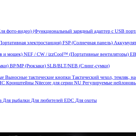
Для фото-видео)
(Функциональный зарядный адаптер с USB порт
Портативная электростанция)
FSP (Солнечная панель)
Аккумулят
в и мошек)
NEF / CW / izzCool™ (Портативные вентиляторы)
EB
мки)
BP/MP (Рюкзаки)
SLB/BLT/NEB (Слинг-сумки)
ные
Выносные тактические кнопки
Тактический чехол, темляк, н
 HС
Кронштейны Nitecore для серии NU
Регулируемые нейлонов
га
Для рыбалки
Для любителей EDC
Для охоты