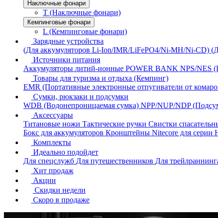
Наключные фонари
T (Наключные фонари)
Кемпинговые фонари
L (Кемпинговые фонари)
Зарядные устройства
(Для аккумуляторов Li-Ion/IMR/LiFePO4/Ni-MH/Ni-CD)
(
Источники питания
Аккумуляторы литий-ионные
POWER BANK
NPS/NES (
Товары для туризма и отдыха (Кемпинг)
EMR (Портативные электронные отпугиватели от комаро
Сумки, рюкзаки и подсумки
WDB (Водонепроницаемая сумка)
NPP/NUP/NDP (Подсу
Аксессуары
Титановые ножи
Тактические ручки
Свистки спасатель
Бокс для аккумуляторов
Кронштейны Nitecore для серии
Комплекты
Идеально подойдет
Для спецслужб
Для путешественников
Для трейлраннин
Хит продаж
Акции
Скидки недели
Скоро в продаже