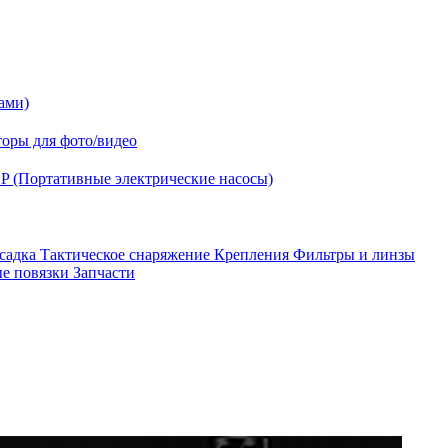
ами)
оры для фото/видео
P (Портативные электрические насосы)
асадка
Тактическое снаряжение
Крепления
Фильтры и линзы
ые повязки
Запчасти