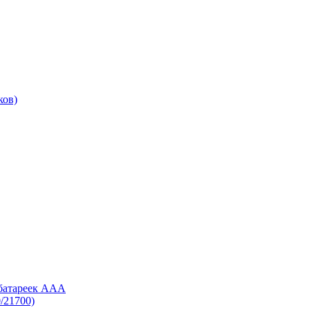
ков)
 батареек AAA
/21700)